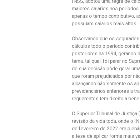
INSS, adotou uma regra de cálc
maiores salários nos períodos 
apenas o tempo contributivo, a
possuíam salários mais altos.
Observando que os segurados v
cálculos todo o período contri
posteriores há 1994, gerando 
tema, tal qual, foi parar no Su
de sua decisão pode gerar uma 
que foram prejudicados por não
alcançando não somente os ap
previdenciários anteriores a tr
requerentes tem direito a bene
O Superior Tribunal de Justiça 
revisão da vida toda, onde o I
de fevereiro de 2022 em plenár
a tese de aplicar forma mais v