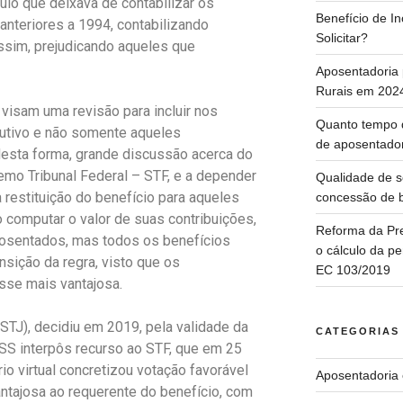
ulo que deixava de contabilizar os
Benefício de 
anteriores a 1994, contabilizando
Solicitar?
ssim, prejudicando aqueles que
Aposentadoria 
Rurais em 202
isam uma revisão para incluir nos
Quanto tempo d
butivo e não somente aqueles
de aposentado
desta forma, grande discussão acerca do
premo Tribunal Federal – STF, e a depender
Qualidade de s
restituição do benefício para aqueles
concessão de b
 computar o valor de suas contribuições,
Reforma da Pre
osentados, mas todos os benefícios
o cálculo da p
ansição da regra, visto que os
EC 103/2019
sse mais vantajosa.
(STJ), decidiu em 2019, pela validade da
CATEGORIAS
NSS interpôs recurso ao STF, que em 25
io virtual concretizou votação favorável
Aposentadoria 
antajosa ao requerente do benefício, com