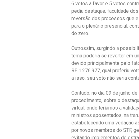
6 votos a favor e 5 votos cont
pediu destaque, faculdade dos
reversão dos processos que est
para o plenário presencial, co
do zero.
Outrossim, surgindo a possibil
tema poderia se reverter em u
devido principalmente pelo fat
RE 1.276.977, qual proferiu vot
a isso, seu voto não seria cont
Contudo, no dia 09 de junho de
procedimento, sobre o destaq
virtual, onde teríamos a valida
ministros aposentados, na tra
estabelecendo uma vedação as
por novos membros do STF, ger
evitando implementos de estra