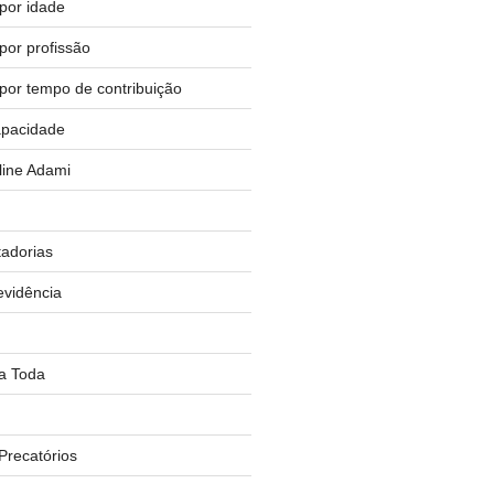
por idade
por profissão
por tempo de contribuição
capacidade
line Adami
adorias
vidência
a Toda
recatórios