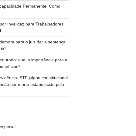
Incapacidade Permanente: Como
por Invalidez para Trabalhadores
4
emora para o juiz dar a sentença
ria?
egurado: qual a importância para a
enefícios?
vidência: STF julgou constitucional
ensão por morte estabelecido pela
especial