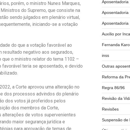
Aposentadoria 
rários, porém, o ministro Nunes Marques,
 Ministros do Supremo, que consiste na
Aposentadoria 
ão sendo julgados em plenário virtual,
Aposentadoria 
nsequentemente, iniciando-se a votação
Auxílio por In
Fernanda Karo
idade do que a votação favorável ao
m resultado negativo aos segurados,
inss
o que o ministro relator do tema 1102 –
o favorável teria se aposentado, e devido
Outras aposent
abilizado.
Reforma da Pre
 2022, a Corte aprovou uma alteração no
Regra 86/96
ue dos processos advindos do plenário
Revisão da Vid
ção dos votos já proferidos pelos
nsição dos membros da Corte,
Revisões
 alterações de votos supervenientes
Suspensão de P
ando maior segurança jurídica e
tégias para aprovação de temas de