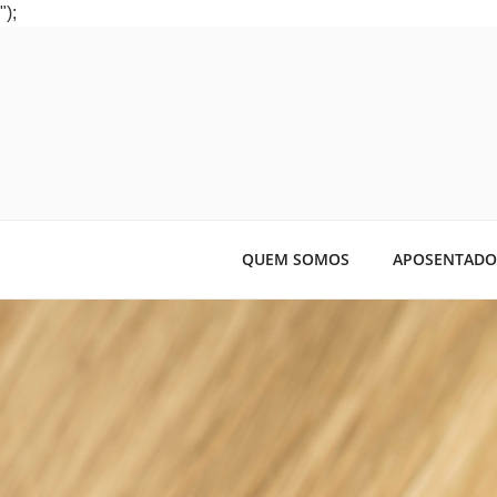
");
MELO ADV
Escritório Referência em Direit
QUEM SOMOS
APOSENTADO