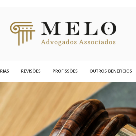
OGADOS ASSOCIADOS
o Previdenciário há mais de 60 anos
RIAS
REVISÕES
PROFISSÕES
OUTROS BENEFÍCIOS