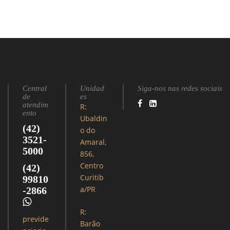
Central
Unidad
Siga-nos nas redes sociais
de
es
atendim
R:
ento
Ubaldin
(42)
o do
3521-
Amaral,
5000
856,
Centro
(42)
Curitib
99810
a/PR
-2866
R:
previde
Barão